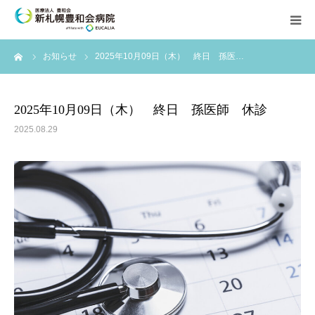
ーム
お知らせ
2025年10月09日（木） 終日 孫医…
外来案内
入院のご案内
2025年10月09日（木） 終日 孫医師 休診
2025.08.29
診療科案内
新着情報
当院について
採用情報