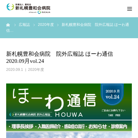
ーム
広報誌
2020年度
新札幌豊和会病院 院外広報誌 ほーわ通
外来案内
信…
入院のご案内
新札幌豊和会病院 院外広報誌 ほーわ通信
2020.09月vol.24
診療科案内
2020.09.1
2020年度
新着情報
当院について
採用情報